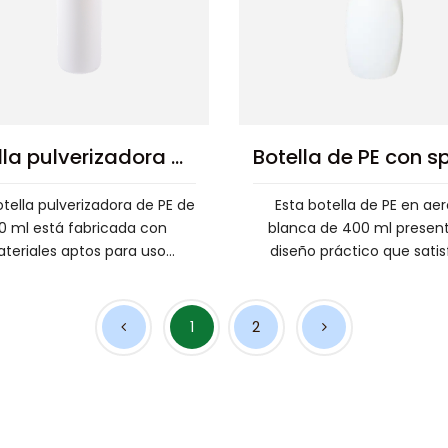
Botella cuadrada de PE desinfectante resistente a ácidos y álcalis de 500 ml
La botella cuadrada de PE
Esta botella redonda de
sinfectante resistente a ácidos
ml resistente a caídas
lcalis de 500 ml es una práctica
está diseñada para la d
s...