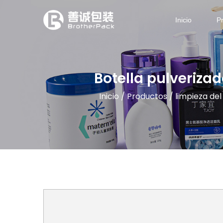
Inicio
P
Botella pulveriza
Inicio
/
Productos
/
limpieza del