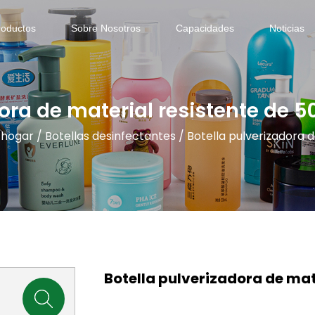
roductos
Sobre Nosotros
Capacidades
Noticias
dora de material resistente de 5
 hogar
/
Botellas desinfectantes
/
Botella pulverizadora d
Botella pulverizadora de mate