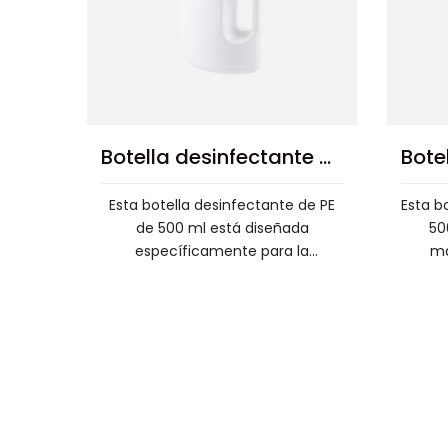
Botella pulverizadora de material resistente de 500 ml.
Botella pulverizadora de PE sencilla y elegante de 500 ml.
dora de
Presentamos la sencilla y
PE de 500
elegante botella pulverizadora de
de
o por su...
PE de 500 ml, una opción práctica
y á
par...